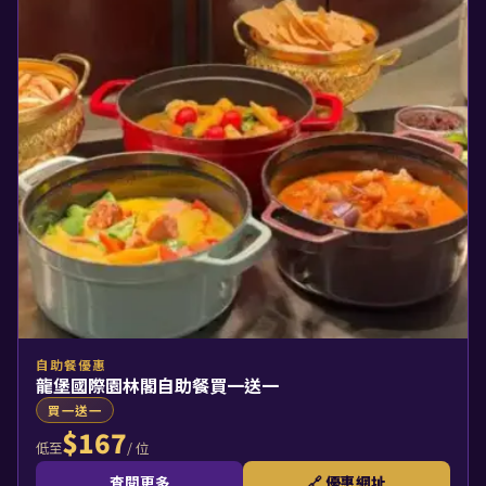
自助餐優惠
龍堡國際園林閣自助餐買一送一
買一送一
$167
/ 位
低至
查閱更多
🔗 優惠網址