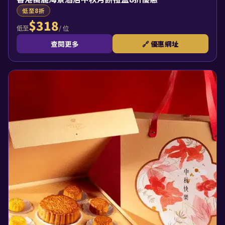
低至8折
$318
/ 位
低至
查閱更多
🔗 優惠網址