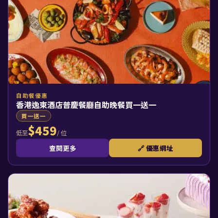
自助餐優惠
香港逸東酒店普慶餐廳自助晚餐買一送一
買一送一
$459
/ 位
低至
查閱更多
🔗 優惠網址