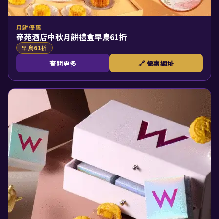
月餅優惠
帝苑酒店中秋月餅禮盒早鳥61折
早鳥61折
查閱更多
🔗 優惠網址