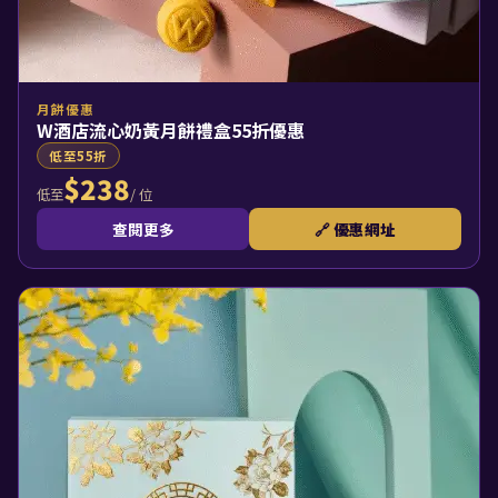
月餅優惠
W酒店流心奶黃月餅禮盒55折優惠
低至55折
$238
/ 位
低至
查閱更多
🔗 優惠網址