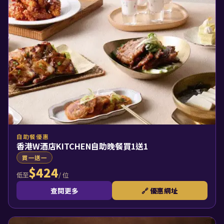
自助餐優惠
香港W酒店KITCHEN自助晚餐買1送1
買一送一
$424
/ 位
低至
查閱更多
🔗 優惠網址