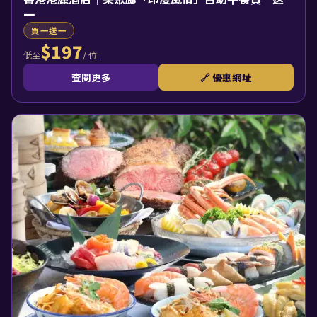
一
買一送一
$197
/ 位
低至
查閱更多
🔗 優惠網址