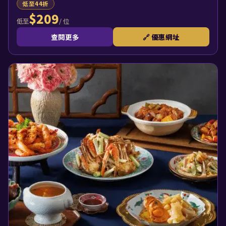
低至44折
$209
/ 位
低至
查閱更多
🔗 優惠網址