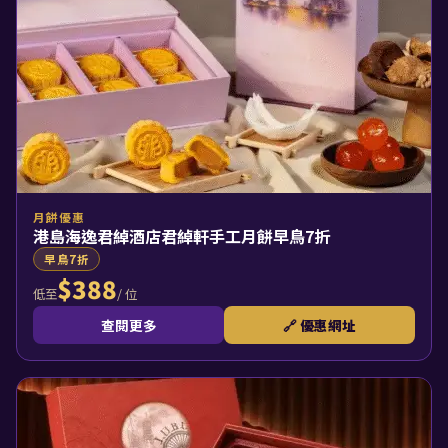
月餅優惠
港島海逸君綽酒店君綽軒手工月餅早鳥7折
早鳥7折
$388
/ 位
低至
查閱更多
🔗 優惠網址