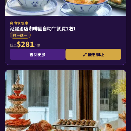
自助餐優惠
港麗酒店咖啡園自助午餐買1送1
買一送一
$281
/ 位
低至
查閱更多
🔗 優惠網址