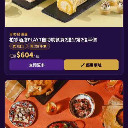
自助餐優惠
柏寧酒店PLAYT自助晚餐買2送1/第2位半價
買2送1
第2位半價
$604
/ 位
低至
查閱更多
🔗 優惠網址